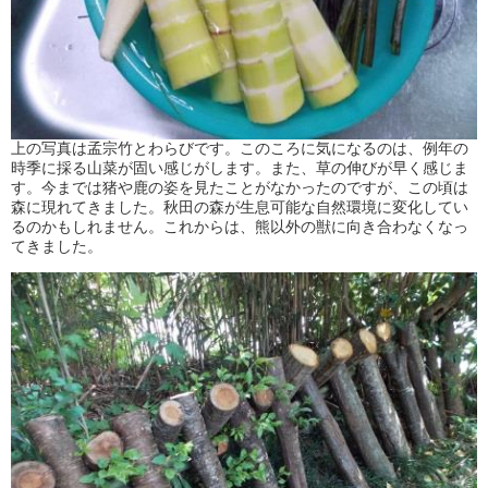
上の写真は孟宗竹とわらびです。このころに気になるのは、例年の
時季に採る山菜が固い感じがします。また、草の伸びが早く感じま
す。今までは猪や鹿の姿を見たことがなかったのですが、この頃は
森に現れてきました。秋田の森が生息可能な自然環境に変化してい
るのかもしれません。これからは、熊以外の獣に向き合わなくなっ
てきました。