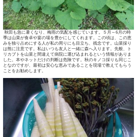
秋田も急に暑くなり、梅雨の気配を感じています。５月～6月の時
季は山菜が食卓や宴の場を豊かにしてくれます。この頃は、この恵
みを独り占めにする人が私の周りにも目立ち、残念です。山菜採り
は熊に注意です。私はいつも友人と一緒に森へ入ります。先般、ト
リカブトを山菜と間違えて病院に運び込まれるという情報がありま
した。本やネットだけの判断は危険です。秋のキノコ採りも同じこ
となのですが、最初は安心な恵みであることを現場で教えてもらう
ことをお勧めします。