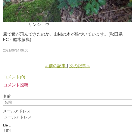
サンショウ
風で種が飛んできたのか、山椒の木が根づいています。(秋田県
FC・船木藤典)
2021/06/14 06:53
«
前の記事
次の記事
»
コメント(0)
コメント投稿
名前
メールアドレス
URL