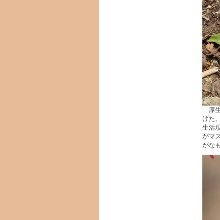
厚生
げた
生活
がマ
がな