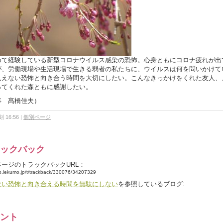
て経験している新型コロナウイルス感染の恐怖。心身ともにコロナ疲れが出
が、労働現場や生活現場で生きる弱者の私たちに、ウイルスは何を問いかけて
見えない恐怖と向き合う時間を大切にしたい。こんなきっかけをくれた友人、
ってくれた森ともに感謝したい。
事 髙橋佳夫）
 16:56
|
個別ページ
ックバック
ページのトラックバックURL：
bb.lekumo.jp/t/trackback/330076/34207329
ない恐怖と向き合える時間を無駄にしない
を参照しているブログ:
ント