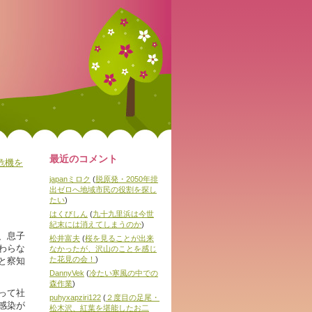
最近のコメント
危機を
japanミロク
(
脱原発・2050年排
出ゼロへ地域市民の役割を探し
たい
)
はくびしん
(
九十九里浜は今世
紀末には消えてしまうのか
)
、息子
松井富夫
(
桜を見ることが出来
わらな
なかったが、沢山のことを感じ
た花見の会！
)
と察知
DannyVek
(
冷たい寒風の中での
森作業
)
って社
puhyxapziri122
(
２度目の足尾・
感染が
松木沢、紅葉を堪能したお二