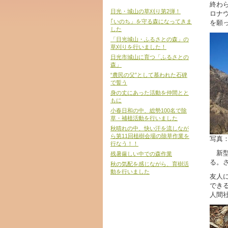
終わ
日光・城山の草刈り第2弾！
ロナ
｢いのち」を守る森になってきま
を願
した
「日光城山・ふるさとの森」の
草刈りを行いました！
日光市城山に育つ「ふるさとの
森」
“農民の父”として慕われた石碑
で誓う
身の丈にあった活動を仲間とと
もに
小春日和の中、総勢100名で除
草・補植活動を行いました
秋晴れの中、快い汗を流しなが
ら第11回植樹会場の除草作業を
写真
行なう！！
新型
残暑厳しい中での森作業
る。
秋の気配を感じながら、育樹活
動を行いました
友人
でき
人間