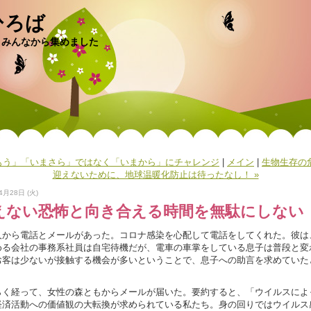
ひろば
、みんなから集めました
「もう」「いまさら」ではなく「いまから」にチャレンジ
|
メイン
|
生物生存の
迎えないために、地球温暖化防止は待ったなし！ »
4月28日 (火)
えない恐怖と向き合える時間を無駄にしない
から電話とメールがあった。コロナ感染を心配して電話をしてくれた。彼は
める会社の事務系社員は自宅待機だが、電車の車掌をしている息子は普段と変
お客は少ないが接触する機会が多いということで、息子への助言を求めていた
。
く経って、女性の森ともからメールが届いた。要約すると、「ウイルスによ
経済活動への価値観の大転換が求められている私たち。身の回りではウイルス