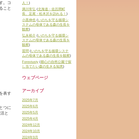
す。コ
人！
)
ること
満川常弘
(
北海道・佐呂間町
長、足尾・松木沢を訪れる！
)
小黒伸也
(
いのちを守る循環シ
ステムの母体である森の生長を
観察
)
弘永裕介
(
いのちを守る循環シ
ステムの母体である森の生長を
観察
)
質問
(
いのちを守る循環システ
ムの母体である森の生長を観察
)
Forextusty
(
都心の自然公園で探
し当てたい森の生きる知恵
)
ウェブページ
アーカイブ
を表す
2025年7月
2025年6月
とつに
2025年5月
生活と
2025年4月
2024年12月
2024年10月
2024年9月