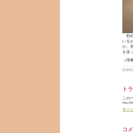
初め
いる
か。
を送
（理
投稿時刻
トラ
この
http://
見え
コメ