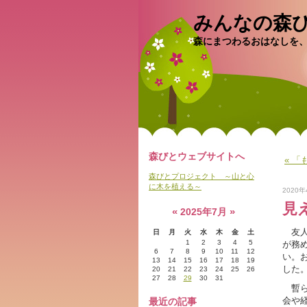
みんなの森
森にまつわるおはなしを
森びとウェブサイトへ
« 
森びとプロジェクト ～山と心
に木を植える～
2020年
見
«
»
2025年7月
友人
日
月
火
水
木
金
土
1
2
3
4
5
が務
6
7
8
9
10
11
12
い。
13
14
15
16
17
18
19
した
20
21
22
23
24
25
26
27
28
29
30
31
暫ら
会や
最近の記事