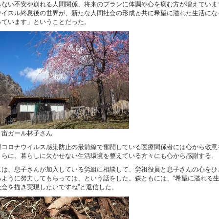
らない不安や崩れる人間関係、将来のプランに体調や心を病む方が増えていま
ウイスル終息後の世界が、新たな人間社会の形成と共に希望に溢れた生活にな
っています」ということだった。
：宙ガール林子さん
コロナウイルス感染防止の最前線で奮闘している医療関係者には心から敬意
さらに、暮らしに欠かせない生活環境を整えている方々にも心から感謝する。
には、息子さんが加入している労組に相談して、労祖役員と息子さんの心をひ
るように努力してもらっては、という話をした。森ともには、“希望に溢れる
社会を描き実現したいですね”と返信した。