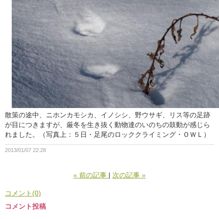
散策の途中、ニホンカモシカ、イノシシ、野ウサギ、リス等の足跡
が目につきますが、厳冬を生き抜く動物達のいのちの鼓動が感じら
れました。（写真上：５日・足尾のロッククライミング・ＯＷＬ）
2013/01/07 22:28
«
前の記事
次の記事
»
コメント(0)
コメント投稿